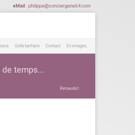
eMail
: philippe@conciergerie64.com
tions
Grille tarifaire
Contact
En images...
 de temps...
Renaudot