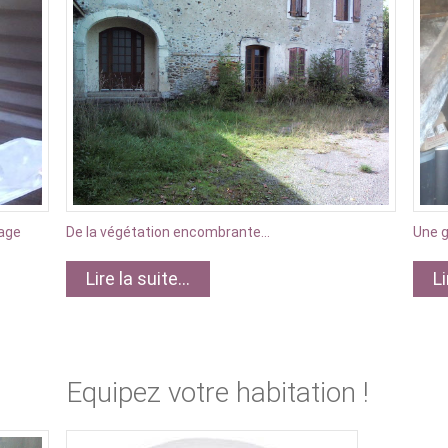
age
De la végétation encombrante...
Une g
Lire la suite...
Li
Equipez votre habitation !