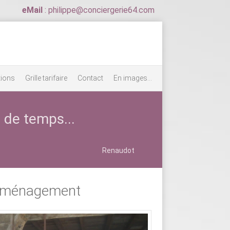
eMail
: philippe@conciergerie64.com
tions
Grille tarifaire
Contact
En images...
 de temps...
Renaudot
ménagement